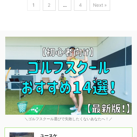
1
2
…
4
Next »
＼ゴルフスクール選びで失敗したくないあなたへ！／
ユースケ