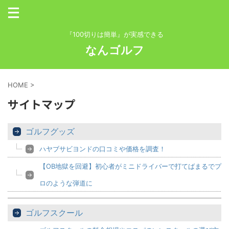
『100切りは簡単』が実感できる
なんゴルフ
HOME
>
サイトマップ
ゴルフグッズ
ハヤブサビヨンドの口コミや価格を調査！
【OB地獄を回避】初心者がミニドライバーで打てばまるでプ
ロのような弾道に
ゴルフスクール