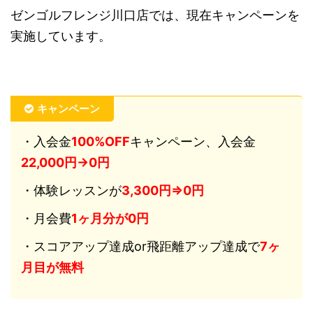
ゼンゴルフレンジ川口店では、現在キャンペーンを
実施しています。
キャンペーン
・入会金
10
0%OFF
キャンペーン、入会金
22,000円→0円
・体験レッスンが
3,300円⇒0円
・月会費
1ヶ月分が0円
・スコアアップ
達成
or飛距離アップ
達成
で
7ヶ
月目が
無料