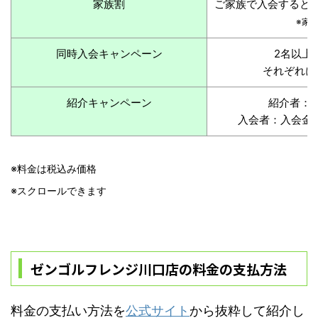
家族割
ご家族で入会すると、
※家
同時入会キャンペーン
2名以上
それぞれに
紹介キャンペーン
紹介者：打
入会者：入会金無
※料金は税込み価格
※スクロールできます
ゼンゴルフレンジ川口店の料金の支払方法
料金の支払い方法を
公式サイト
から抜粋して紹介し